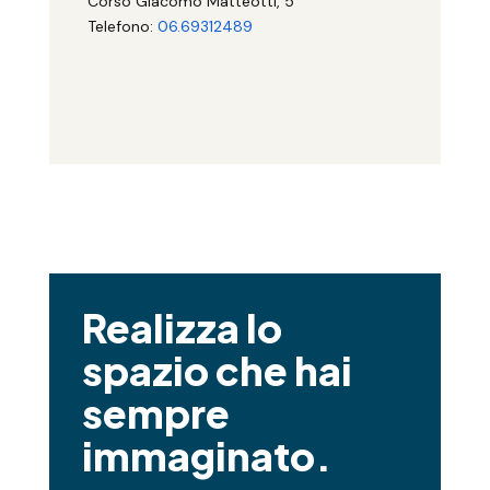
Corso Giacomo Matteotti, 5
Telefono:
06.69312489
Realizza lo
spazio che hai
sempre
immaginato.