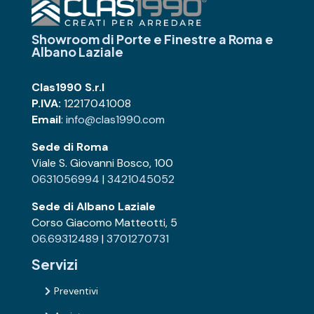
Showroom di Porte e Finestre
a Roma e
Albano Laziale
Clas1990 S.r.l
P.IVA:
12217041008
Email
:
info@clas1990.com
Sede di Roma
Viale S. Giovanni Bosco, 100
0631056994
|
3421045052
Sede di Albano Laziale
Corso Giacomo Matteotti, 5
06.69312489
|
3701270731
Servizi
Preventivi
