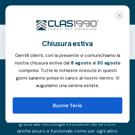
Richiedi un preventivo gratuito
Chiusura estiva
Offerte
Gentili clienti, con la presente vi comunichiamo la
nostra chiusura estiva dal
8 agosto
al
30 agosto
compresi. Tutte le richieste ricevute in questi
giorni saranno prese in carico al nostro rientro. Vi
Porte in vetro
auguriamo una serena estate.
Buone ferie
La bellezza e l’eleganza di una porta in vetro,
rendono ogni ambiente ricco di suggestioni e,
grazie alle tecnologie innovative del settore,
anche sicuro e funzionale come per ogni altro