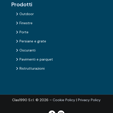
Prodotti
Outdoor

Finestre

Porte

Persiane e grate

Oscuranti

Pavimenti e parquet

Ristrutturazioni

Clas1990 S.r.l.
© 2026 –
Cookie Policy
|
Privacy Policy