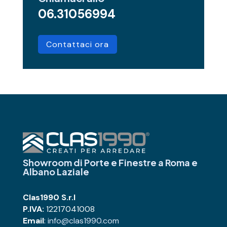
06.31056994
Contattaci ora
Showroom di Porte e Finestre
a Roma e
Albano Laziale
Clas1990 S.r.l
P.IVA:
12217041008
Email
:
info@clas1990.com