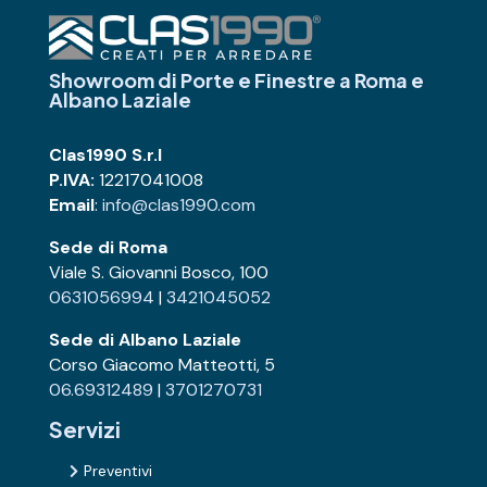
Showroom di Porte e Finestre
a Roma e
Albano Laziale
Clas1990 S.r.l
P.IVA:
12217041008
Email
:
info@clas1990.com
Sede di Roma
Viale S. Giovanni Bosco, 100
0631056994
|
3421045052
Sede di Albano Laziale
Corso Giacomo Matteotti, 5
06.69312489
|
3701270731
Servizi
Preventivi
