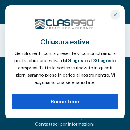
Richiedi un preventivo gratuito
Chiusura estiva
Offerte
Gentili clienti, con la presente vi comunichiamo la
nostra chiusura estiva dal
8 agosto
al
30 agosto
compresi. Tutte le richieste ricevute in questi
giorni saranno prese in carico al nostro rientro. Vi
Progetti Outdoor
auguriamo una serena estate.
Buone ferie
Ecco alcuni progetti realizzati per i nostri clienti.
Vuoi rinnovare anche tu il tuo spazio outdoor?
Contattaci per informazioni.