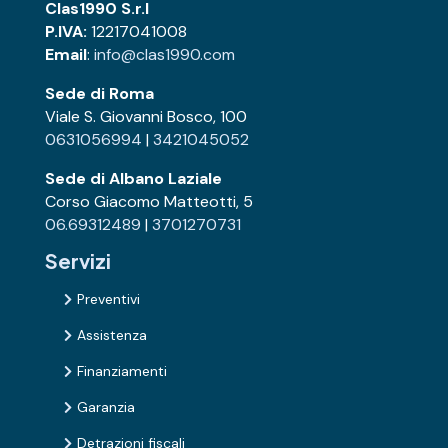
Clas1990 S.r.l
P.IVA:
12217041008
Email
:
info@clas1990.com
Sede di Roma
Viale S. Giovanni Bosco, 100
0631056994
|
3421045052
Sede di Albano Laziale
Corso Giacomo Matteotti, 5
06.69312489
|
3701270731
Servizi
Preventivi

Assistenza

Finanziamenti

Garanzia

Detrazioni fiscali
