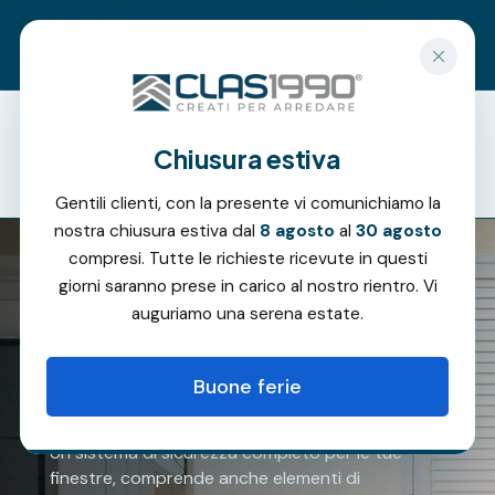
Richiedi un preventivo gratuito
Chiusura estiva
Offerte
Gentili clienti, con la presente vi comunichiamo la
nostra chiusura estiva dal
8 agosto
al
30 agosto
compresi. Tutte le richieste ricevute in questi
giorni saranno prese in carico al nostro rientro. Vi
auguriamo una serena estate.
Persiane e grate
Buone ferie
Un sistema di sicurezza completo per le tue
finestre, comprende anche elementi di