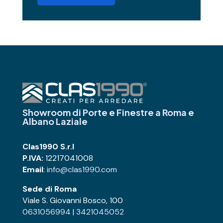
Showroom di Porte e Finestre
a Roma e
Albano Laziale
Clas1990 S.r.l
P.IVA:
12217041008
Email
:
info@clas1990.com
Sede di Roma
Viale S. Giovanni Bosco, 100
0631056994
|
3421045052