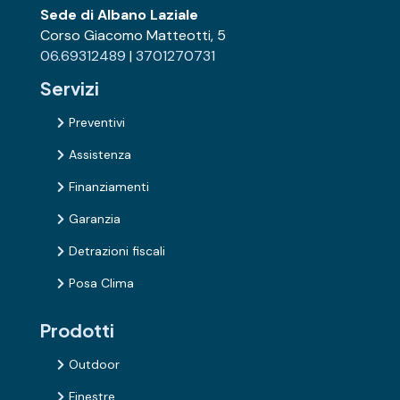
Sede di Albano Laziale
Corso Giacomo Matteotti, 5
06.69312489
|
3701270731
Servizi
Preventivi

Assistenza

Finanziamenti

Garanzia

Detrazioni fiscali

Posa Clima

Prodotti
Outdoor

Finestre
