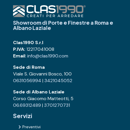
Showroom di Porte e Finestre
a Roma e
Albano Laziale
Clas1990 S.r.l
P.IVA:
12217041008
Email
:
info@clas1990.com
Sede di Roma
Viale S. Giovanni Bosco, 100
0631056994
|
3421045052
Sede di Albano Laziale
Corso Giacomo Matteotti, 5
06.69312489
|
3701270731
Servizi
Preventivi
