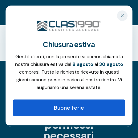
Richiedi un preventivo gratuito
Chiusura estiva
Offerte
Gentili clienti, con la presente vi comunichiamo la
nostra chiusura estiva dal
8 agosto
al
30 agosto
compresi. Tutte le richieste ricevute in questi
giorni saranno prese in carico al nostro rientro. Vi
Realizzare un
auguriamo una serena estate.
Giardino
Buone ferie
d’Inverno:
permessi
necessari