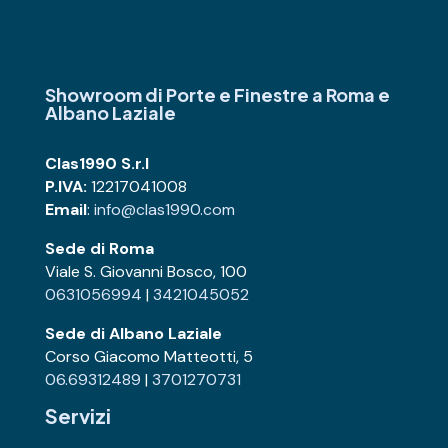
Showroom di Porte e Finestre
a Roma e
Albano Laziale
Clas1990 S.r.l
P.IVA:
12217041008
Email
:
info@clas1990.com
Sede di Roma
Viale S. Giovanni Bosco, 100
0631056994
|
3421045052
Sede di Albano Laziale
Corso Giacomo Matteotti, 5
06.69312489
|
3701270731
Servizi