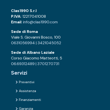
Clas1990 S.r.l
P.IVA:
12217041008
Email
:
info@clas1990.com
Sede di Roma
Viale S. Giovanni Bosco, 100
0631056994
|
3421045052
Sede di Albano Laziale
Corso Giacomo Matteotti, 5
06.69312489
|
3701270731
Servizi
Preventivi

Assistenza

Finanziamenti

Garanzia
