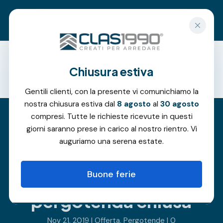
Richiedi un preventivo gratuito
Chiusura estiva
Offerte
Gentili clienti, con la presente vi comunichiamo la
nostra chiusura estiva dal
8 agosto
al
30 agosto
compresi. Tutte le richieste ricevute in questi
giorni saranno prese in carico al nostro rientro. Vi
L’inverno? Si vive
auguriamo una serena estate.
dehors, con la
Buone ferie
promo
pergotenda chiusa
Nov 21, 2019
|
Offerta
,
Pergotende
|
0