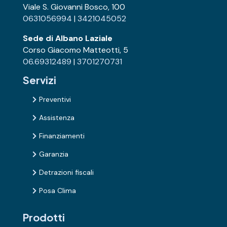
Viale S. Giovanni Bosco, 100
0631056994
|
3421045052
Sede di Albano Laziale
Corso Giacomo Matteotti, 5
06.69312489
|
3701270731
Servizi
Preventivi

Assistenza

Finanziamenti

Garanzia

Detrazioni fiscali

Posa Clima

Prodotti