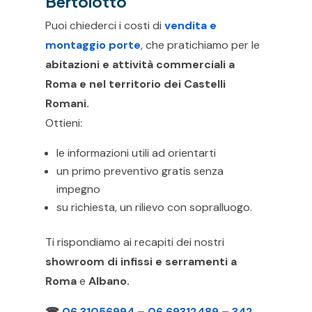
Bertolotto
Puoi chiederci i costi di
vendita e
montaggio porte
, che pratichiamo per le
abitazioni e attività commerciali a
Roma e nel territorio dei Castelli
Romani.
Ottieni:
le informazioni utili ad orientarti
un primo preventivo gratis senza
impegno
su richiesta, un rilievo con sopralluogo.
Ti rispondiamo ai recapiti dei nostri
showroom di infissi e serramenti a
Roma
e
Albano.
☎
06 31056994
–
06 69312489
–
342