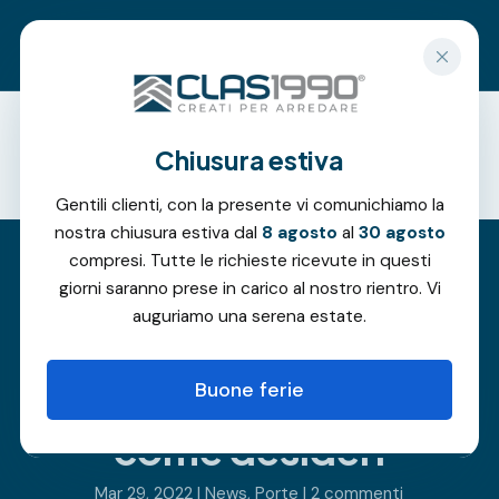
Richiedi un preventivo gratuito
Chiusura estiva
Offerte
Gentili clienti, con la presente vi comunichiamo la
nostra chiusura estiva dal
8 agosto
al
30 agosto
compresi. Tutte le richieste ricevute in questi
giorni saranno prese in carico al nostro rientro. Vi
Porte Bertolotto,
auguriamo una serena estate.
per modellare
Buone ferie
spazio e design
come desideri
Mar 29, 2022
|
News
,
Porte
|
2 commenti