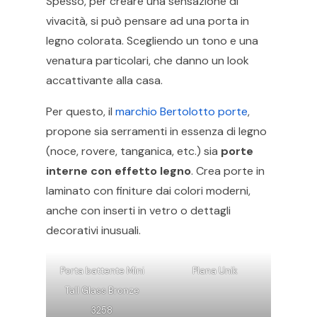
Spesso, per creare una sensazione di
vivacità, si può pensare ad una porta in
legno colorata. Scegliendo un tono e una
venatura particolari, che danno un look
accattivante alla casa.
Per questo, il
marchio Bertolotto porte
,
propone sia serramenti in essenza di legno
(noce, rovere, tanganica, etc.) sia
porte
interne con effetto legno
. Crea porte in
laminato con finiture dai colori moderni,
anche con inserti in vetro o dettagli
decorativi inusuali.
Porta battente Mini
Plana Unik
Tall Glass Bronze
3258