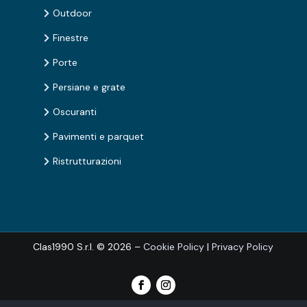
Outdoor

Finestre

Porte

Persiane e grate

Oscuranti

Pavimenti e parquet

Ristrutturazioni

Clas1990 S.r.l.
© 2026 –
Cookie Policy
|
Privacy Policy