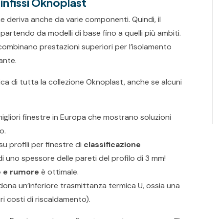
 infissi Oknoplast
che deriva anche da varie componenti. Quindi, il
partendo da modelli di base fino a quelli più ambiti.
combinano prestazioni superiori per l’isolamento
ante.
ica di tutta la collezione Oknoplast, anche se alcuni
migliori finestre in Europa che mostrano soluzioni
o.
u profili per finestre di
classificazione
i uno spessore delle pareti del profilo di 3 mm!
e e rumore
è ottimale.
 dona un’inferiore trasmittanza termica U, ossia una
ri costi di riscaldamento).