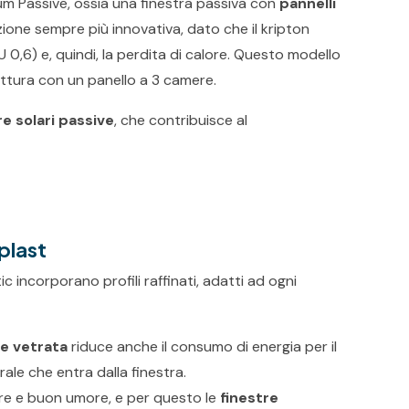
ium Passive, ossia una finestra passiva con
pannelli
ione sempre più innovativa, dato che il kripton
U 0,6) e, quindi, la perdita di calore. Questo modello
rittura con un panello a 3 camere.
re solari passive
, che contribuisce al
oplast
atic incorporano profili raffinati, adatti ad ogni
e vetrata
riduce anche il consumo di energia per il
le che entra dalla finestra.
ere e buon umore, e per questo le
finestre