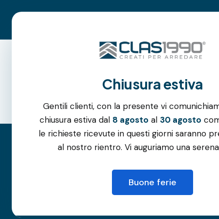
Roma:
06.3105.6994
–
342.1045.052
| Albano Laziale:
06.6
Parcheggio gratuito
Azienda
Chiusura estiva
Gentili clienti, con la presente vi comunichia
chiusura estiva dal
8 agosto
al
30 agosto
comp
le richieste ricevute in questi giorni saranno pr
al nostro rientro. Vi auguriamo una serena
Finestre
Buone ferie