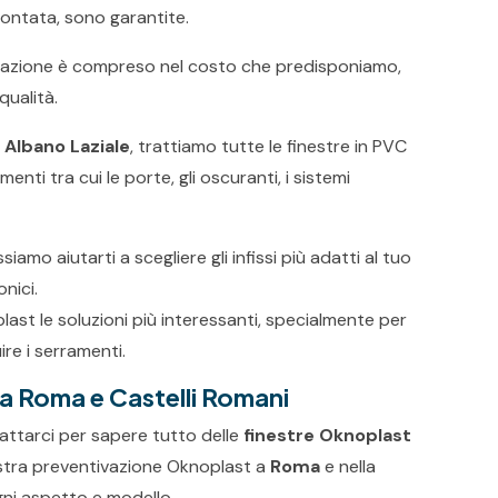
montata, sono garantite.
tallazione è compreso nel costo che predisponiamo,
qualità.
Albano Laziale
, trattiamo tutte le finestre in PVC
ramenti tra cui le porte, gli oscuranti, i sistemi
amo aiutarti a scegliere gli infissi più adatti al tuo
onici.
last le soluzioni più interessanti, specialmente per
re i serramenti.
 a Roma e Castelli Romani
attarci per sapere tutto delle
finestre Oknoplast
nostra preventivazione Oknoplast a
Roma
e nella
gni aspetto e modello.