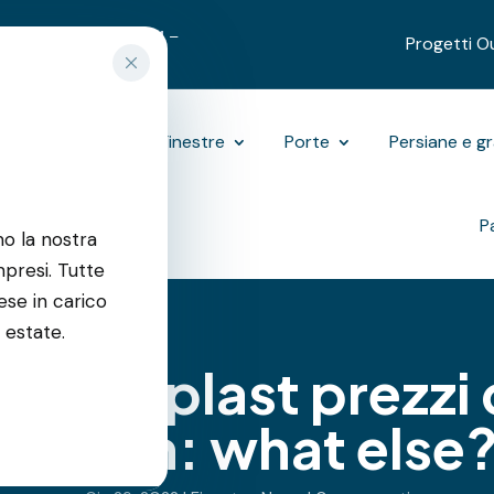
9312489
|
3701270731
–
Progetti O
Outdoor
Finestre
Porte
Persiane e g
P
mo la nostra
resi. Tutte
ese in carico
 estate.
 Oknoplast prezzi 
design: what else