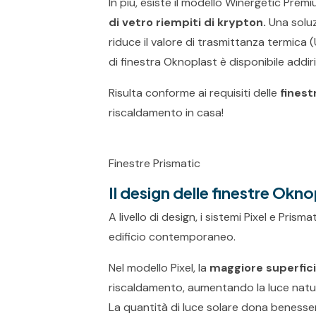
In più, esiste il modello Winergetic Prem
di vetro riempiti di krypton.
Una soluz
riduce il valore di trasmittanza termica (
di finestra Oknoplast è disponibile addi
Risulta conforme ai requisiti delle
finest
riscaldamento in casa!
Finestre Prismatic
Il design delle finestre Okn
A livello di design, i sistemi Pixel e Prism
edificio contemporaneo.
Nel modello Pixel, la
maggiore superfici
riscaldamento, aumentando la luce natura
La quantità di luce solare dona beness