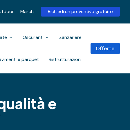
utdoor
Marchi
Richiedi un preventivo gratuito
rate
Oscuranti
Zanzariere
Offerte
avimenti e parquet
Ristrutturazioni
qualità e
?