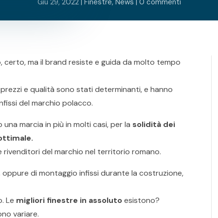
Giu 29, 2022
|
Finestre
,
News
|
0 commenti
o, certo, ma il brand resiste e guida da molto tempo
 prezzi e qualità sono stati determinanti, e hanno
infissi del marchio polacco.
na marcia in più in molti casi, per la
solidità dei
ottimale.
rivenditori del marchio nel territorio romano.
, oppure di montaggio infissi durante la costruzione,
o. Le
migliori finestre in assoluto
esistono?
no variare.