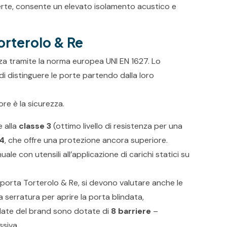
erte, consente un elevato isolamento acustico e
Torterolo & Re
zza tramite la norma europea UNI EN 1627. Lo
 distinguere le porte partendo dalla loro
ore è la sicurezza.
e alla
classe 3
(ottimo livello di resistenza per una
 4
,
che offre una protezione ancora superiore.
le con utensili all’applicazione di carichi statici su
porta Torterolo & Re, si devono valutare anche le
a serratura per aprire la porta blindata,
ndate del brand sono dotate di
8 barriere
–
ssiva.