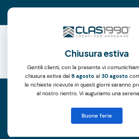
Roma:
06.3105.6994
–
342.1045.052
| Albano Laziale:
06.6
Parcheggio gratuito
Azienda
Chiusura estiva
Gentili clienti, con la presente vi comunichia
chiusura estiva dal
8 agosto
al
30 agosto
comp
le richieste ricevute in questi giorni saranno pr
al nostro rientro. Vi auguriamo una serena
Porte Bli
Buone ferie