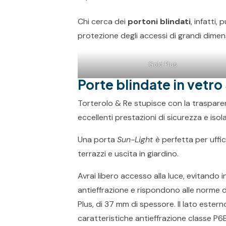
Chi cerca dei
portoni blindati
, infatti,
protezione degli accessi di grandi dimens
Gold Plus
Porte blindate in vetro
Torterolo & Re stupisce con la traspare
eccellenti prestazioni di sicurezza e is
Una porta
Sun-Light
è perfetta per uffi
terrazzi e uscita in giardino.
Avrai libero accesso alla luce, evitando i
antieffrazione e rispondono alle norme di
Plus, di 37 mm di spessore. Il lato ester
caratteristiche antieffrazione classe P6B