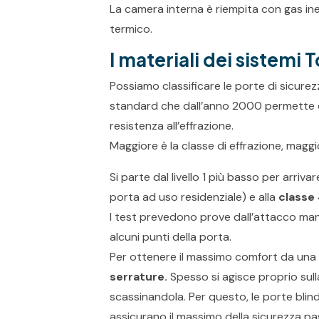
La camera interna è riempita con gas in
termico.
I materiali dei sistemi 
Possiamo classificare le porte di sicure
standard che dall’anno 2000 permette di
resistenza all’effrazione.
Maggiore è la classe di effrazione, maggi
Si parte dal livello 1 più basso per arrivar
porta ad uso residenziale) e alla
classe
I test prevedono prove dall’attacco manua
alcuni punti della porta.
Per ottenere il massimo comfort da una 
serrature.
Spesso si agisce proprio sull
scassinandola. Per questo, le porte bli
assicurano il massimo della sicurezza pa