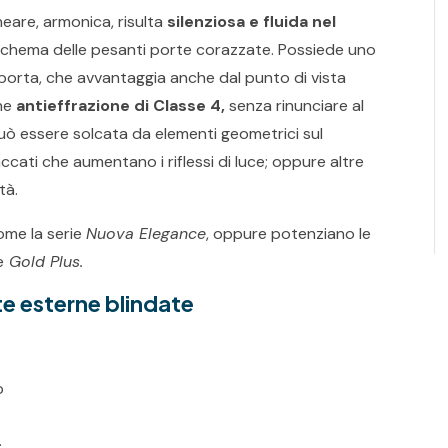
eare, armonica, risulta
silenziosa e fluida nel
chema delle pesanti porte corazzate. Possiede uno
 porta, che avvantaggia anche dal punto di vista
ne
antieffrazione di Classe 4,
senza rinunciare al
uò essere solcata da elementi geometrici sul
accati che aumentano i riflessi di luce; oppure altre
tà.
come la serie
Nuova Elegance
, oppure potenziano le
e
Gold Plus.
te esterne blindate
o
.