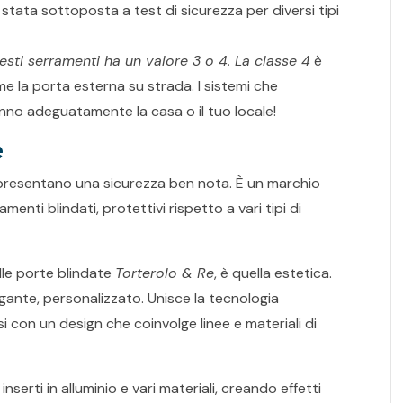
 stata sottoposta a test di sicurezza per diversi tipi
uesti serramenti ha un valore 3 o 4. La classe 4
è
ome la porta esterna su strada. I sistemi che
no adeguatamente la casa o il tuo locale!
e
resentano una sicurezza ben nota. È un marchio
amenti blindati, protettivi rispetto a vari tipi di
lle porte blindate
Torterolo & Re
, è quella estetica.
gante, personalizzato. Unisce la tecnologia
si con un design che coinvolge linee e materiali di
nserti in alluminio e vari materiali, creando effetti