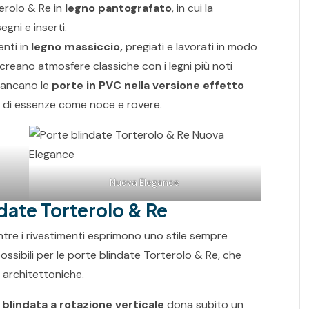
terolo & Re in
legno pantografato
, in cui la
egni e inserti.
enti in
legno massiccio,
pregiati e lavorati in modo
e, creano atmosfere classiche con i legni più noti
mancano le
porte in PVC nella versione effetto
sci di essenze come noce e rovere.
Nuova Elegance
ndate Torterolo & Re
entre i rivestimenti esprimono uno stile sempre
 possibili per le porte blindate Torterolo & Re, che
 architettoniche.
 blindata a rotazione verticale
dona subito un