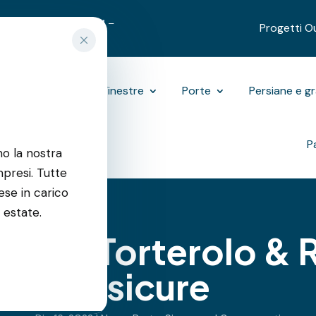
9312489
|
3701270731
–
Progetti O
Outdoor
Finestre
Porte
Persiane e g
P
mo la nostra
resi. Tutte
ese in carico
 estate.
ndate Torterolo & R
sicure