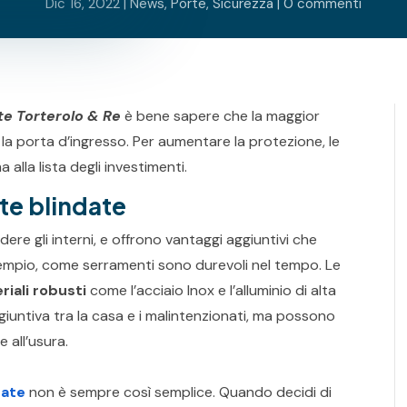
Dic 16, 2022
|
News
,
Porte
,
Sicurezza
|
0 commenti
te Torterolo & Re
è bene sapere che la maggior
 la porta d’ingresso. Per aumentare la protezione, le
alla lista degli investimenti.
te blindate
ere gli interni, e offrono vantaggi aggiuntivi che
sempio, come serramenti sono durevoli nel tempo. Le
riali robusti
come l’acciaio Inox e l’alluminio di alta
giuntiva tra la casa e i malintenzionati, ma possono
e all’usura.
date
non è sempre così semplice. Quando decidi di