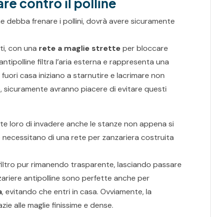
are contro il polline
e debba frenare i pollini, dovrà avere sicuramente
tti, con una
rete a maglie strette
per bloccare
e antipolline filtra l’aria esterna e rappresenta una
 fuori casa iniziano a starnutire e lacrimare non
te, sicuramente avranno piacere di evitare questi
tte loro di invadere anche le stanze non appena si
he necessitano di una rete per zanzariera costruita
 filtro pur rimanendo trasparente, lasciando passare
anzariere antipolline sono perfette anche per
a
, evitando che entri in casa. Ovviamente, la
zie alle maglie finissime e dense.