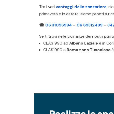
Tra i vari
vantaggi delle zanzariere
, si
primavera e in estate: siamo pronti a rice
☎
06 31056994
–
06 69312489
–
34
Se ti trovi nelle vicinanze dei nostri punt
CLAS1990 ad
Albano Laziale
è in Cor
CLAS1990 a
Roma zona Tuscolana
è
Realizza lo sp