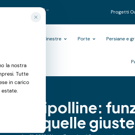
9312489
|
3701270731
–
Progetti O
Outdoor
Finestre
Porte
Persiane e g
P
mo la nostra
resi. Tutte
ese in carico
 estate.
re Antipolline: fu
Sì, ma quelle giuste