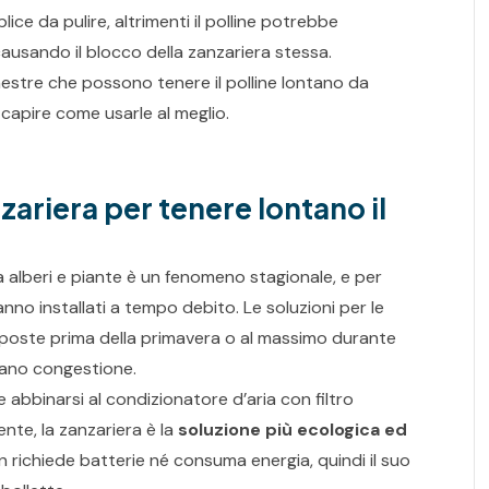
ce da pulire, altrimenti il polline potrebbe
causando il blocco della zanzariera stessa.
inestre che possono tenere il polline lontano da
 capire come usarle al meglio.
ariera per tenere lontano il
a alberi e piante è un fenomeno stagionale, e per
 vanno installati a tempo debito. Le soluzioni per le
sposte prima della primavera o al massimo durante
ocano congestione.
 abbinarsi al condizionatore d’aria con filtro
nte, la zanzariera è la
soluzione più ecologica ed
on richiede batterie né consuma energia, quindi il suo