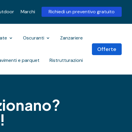
utdoor
Marchi
Richiedi un preventivo gratuito
rate
Oscuranti
Zanzariere
Offerte
avimenti e parquet
Ristrutturazioni
nzionano?
!