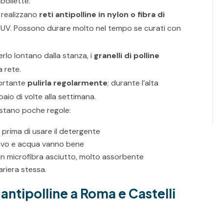
bollette.
i realizzano
reti antipolline in nylon o fibra di
ggi UV. Possono durare molto nel tempo se curati con
rlo lontano dalla stanza, i
granelli di polline
a rete.
ortante
pulirla regolarmente
; durante l’alta
 paio di volte alla settimana.
astano poche regole:
ti prima di usare il detergente
ersivo e acqua vanno bene
in microfibra asciutto, molto assorbente
zariera stessa.
antipolline a Roma e Castelli