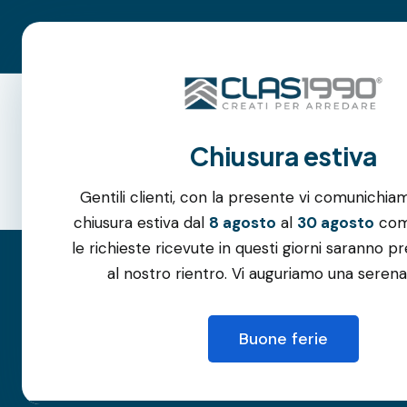
Roma:
06.3105.6994
–
342.1045.052
| Albano Laziale:
06.6
Parcheggio gratuito
Azienda
Chiusura estiva
Gentili clienti, con la presente vi comunichia
chiusura estiva dal
8 agosto
al
30 agosto
comp
le richieste ricevute in questi giorni saranno pr
al nostro rientro. Vi auguriamo una serena
Zanzarie
Buone ferie