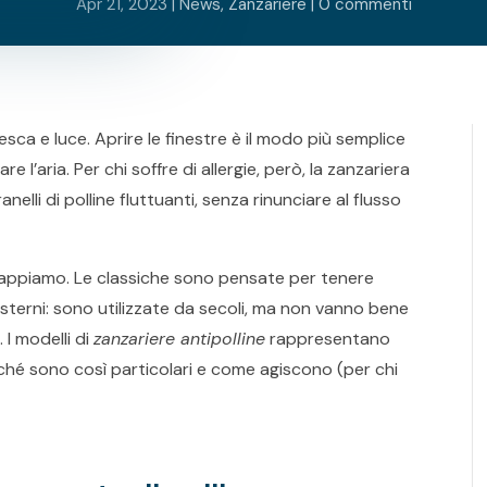
Apr 21, 2023
|
News
,
Zanzariere
|
0 commenti
esca e luce. Aprire le finestre è il modo più semplice
e l’aria. Per chi soffre di allergie, però, la zanzariera
nelli di polline fluttuanti, senza rinunciare al flusso
 sappiamo. Le classiche sono pensate per tenere
i esterni: sono utilizzate da secoli, ma non vanno bene
. I modelli di
zanzariere antipolline
rappresentano
hé sono così particolari e come agiscono (per chi