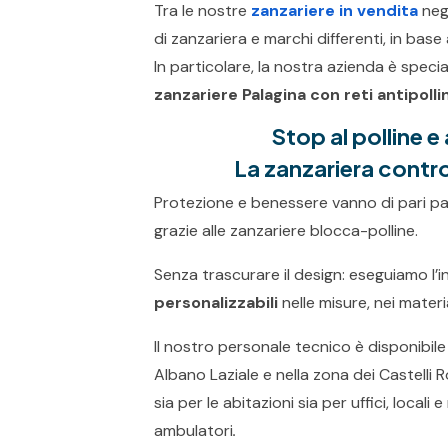
Tra le nostre
zanzariere in vendita
neg
di zanzariera e marchi differenti, in base
In particolare, la nostra azienda è special
zanzariere
Palagina con reti antipolli
Stop al polline e
La zanzariera contro 
Protezione e benessere vanno di pari pas
grazie alle zanzariere blocca-polline.
Senza trascurare il design: eseguiamo l’in
personalizzabili
nelle misure, nei material
Il nostro personale tecnico è disponibil
Albano Laziale e nella zona dei Castelli R
sia per le abitazioni sia per uffici, locali
ambulatori
.