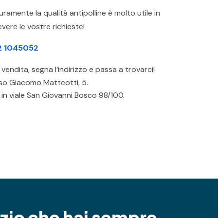
curamente la qualità antipolline è molto utile in
vere le vostre richieste!
2 1045052
i vendita, segna l’indirizzo e passa a trovarci!
so Giacomo Matteotti, 5.
 in viale San Giovanni Bosco 98/100.
azio che hai sempre