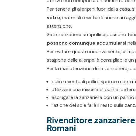
utilizzo non comporta un aumento delle 
Per tenere gli allergeni fuori dalla casa, s
vetro
, materiali resistenti anche ai ra
attenzione.
Se le zanzariere antipolline possono tene
possono comunque accumularsi
nell
Per evitare questo inconveniente, è imp
stagione delle allergie, è consigliabile un
Per la manutenzione della zanzariera, b
pulire eventuali pollini, sporco o detri
utilizzare una miscela di pulizia: det
asciugare la zanzariera con un panno 
l’azione del sole farà il resto sulla zan
Rivenditore zanzariere 
Romani