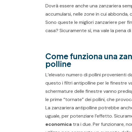
Dovrà essere anche una zanzariera sempli
accumularsi, nelle zone in cui abbonda, 
Sono queste le migliori zanzariere per f
casa? Sicuramente sì, ma vale la pena di
Come funziona una zanz
polline
L’elevato numero di pollini provenienti d
questo i filtri antipolline per le finestre
schermature delle finestre vanno predi
le prime “tornate” dei pollini, che prov
La zanzariera antipolline potrebbe anche
uguale, per potenziare l’effetto. Sicurame
economica
tra i due. Per funzionare, n