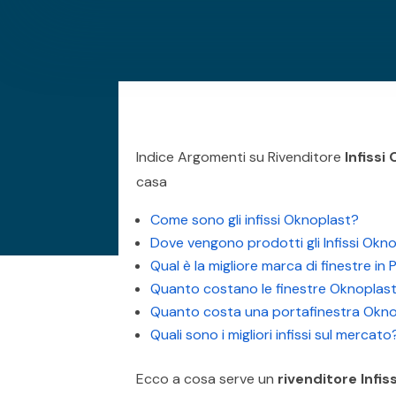
Indice Argomenti su Rivenditore
Infissi
casa
Come sono gli infissi Oknoplast?
Dove vengono prodotti gli Infissi Okn
Qual è la migliore marca di finestre in
Quanto costano le finestre Oknoplas
Quanto costa una portafinestra Okn
Quali sono i migliori infissi sul mercato
Ecco a cosa serve un
rivenditore Infi