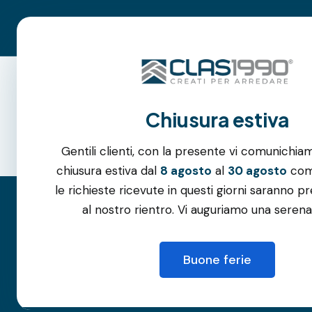
Roma:
06.3105.6994
–
342.1045.052
| Albano Laziale:
06.6
Parcheggio gratuito
Azienda
Chiusura estiva
Gentili clienti, con la presente vi comunichia
chiusura estiva dal
8 agosto
al
30 agosto
comp
le richieste ricevute in questi giorni saranno pr
al nostro rientro. Vi auguriamo una serena
Riven
Buone ferie
fattibili