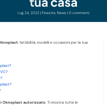
tua casa
Lug 24, 2023
|
Finestre
,
News
|
0 commenti
 Oknoplast
: fattibilità, modelli e occasioni per la tua
oplast?
 PVC?
t?
oplast?
?
ssi Oknoplast autorizzato
. Ti mostra tutte le