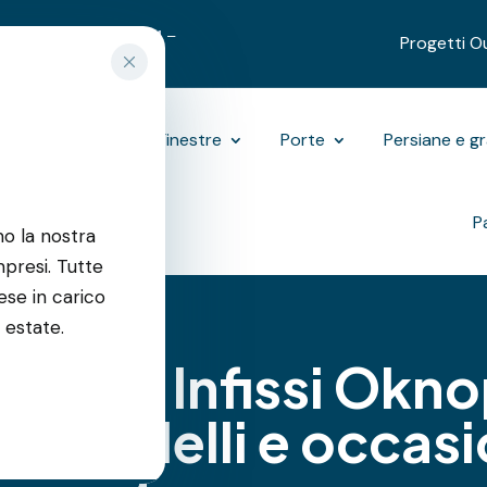
9312489
|
3701270731
–
Progetti O
Outdoor
Finestre
Porte
Persiane e g
P
mo la nostra
resi. Tutte
ese in carico
 estate.
ditore Infissi Okno
tà, modelli e occasi