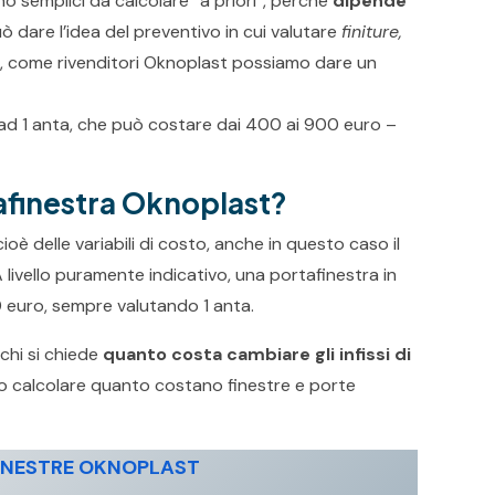
no semplici da calcolare “a priori”, perché
dipende
 dare l’idea del preventivo in cui valutare
finiture,
o, come rivenditori Oknoplast possiamo dare un
 ad 1 anta, che può costare dai 400 ai 900 euro –
afinestra Oknoplast?
è delle variabili di costo, anche in questo caso il
A livello puramente indicativo, una portafinestra in
 euro, sempre valutando 1 anta.
chi si chiede
quanto costa cambiare gli infissi di
 calcolare quanto costano finestre e porte
INESTRE OKNOPLAST