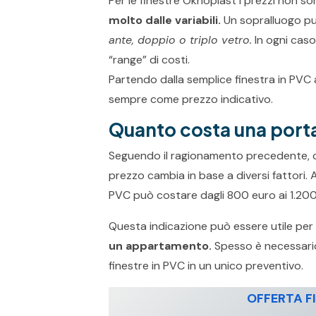
Per le finestre Oknoplast i prezzi non so
molto dalle variabili.
Un sopralluogo può
ante, doppio o triplo vetro.
In ogni cas
“range” di costi.
Partendo dalla semplice finestra in PVC
sempre come prezzo indicativo.
Quanto costa una port
Seguendo il ragionamento precedente, cio
prezzo cambia in base a diversi fattori. 
PVC può costare dagli 800 euro ai 1.200
Questa indicazione può essere utile per 
un appartamento.
Spesso è necessario
finestre in PVC in un unico preventivo.
OFFERTA F