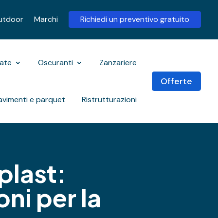
utdoor
Marchi
Richiedi un preventivo gratuito
rate
Oscuranti
Zanzariere
Offerte
avimenti e parquet
Ristrutturazioni
plast:
oni per la