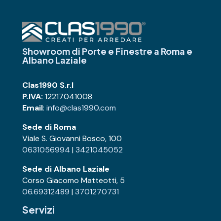
Showroom di Porte e Finestre
a Roma e
Albano Laziale
Clas1990 S.r.l
P.IVA:
12217041008
Email
:
info@clas1990.com
Sede di Roma
Viale S. Giovanni Bosco, 100
0631056994
|
3421045052
Sede di Albano Laziale
Corso Giacomo Matteotti, 5
06.69312489
|
3701270731
Servizi