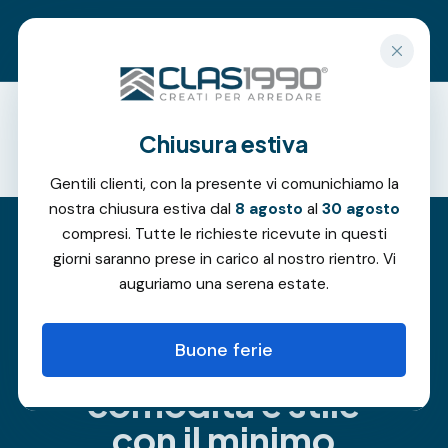
Richiedi un preventivo gratuito
Chiusura estiva
Offerte
Gentili clienti, con la presente vi comunichiamo la
nostra chiusura estiva dal
8 agosto
al
30 agosto
compresi. Tutte le richieste ricevute in questi
giorni saranno prese in carico al nostro rientro. Vi
Le vetrate
auguriamo una serena estate.
scorrevoli a
Buone ferie
pacchetto,
comodità e stile
con il minimo