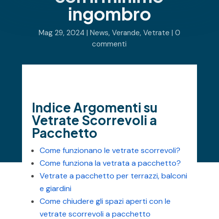
ingombro
Mag 29, 2024
|
News
,
Verande
,
Vetrate
|
0
commenti
Indice Argomenti su
Vetrate Scorrevoli a
Pacchetto
Come funzionano le vetrate scorrevoli?
Come funziona la vetrata a pacchetto?
Vetrate a pacchetto per terrazzi, balconi
e giardini
Come chiudere gli spazi aperti con le
vetrate scorrevoli a pacchetto